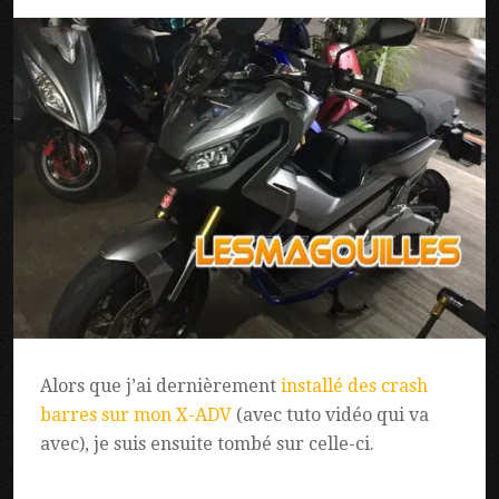
Alors que j’ai dernièrement
installé des crash
barres sur mon X-ADV
(avec tuto vidéo qui va
avec), je suis ensuite tombé sur celle-ci.